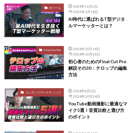
2024年11月3日
AIツール
2025年1月18日
AI時代に選ばれるT型デジタ
ルマーケッターとは？
2024年10月14日
Final Cut Pro
2024年10月26日
初心者のためのFinal Cut Pro
解説その30：テロップの編集
方法
2024年8月5日
コンテンツマーケティング
2024年10月24日
YouTube動画撮影に最適なマ
イク5選！音質比較と選び方
のポイント