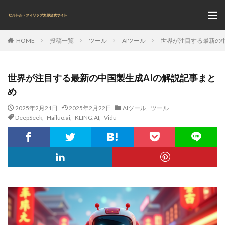
投稿一覧
ツール
AIツール
世界が注目する最新の中
HOME
世界が注目する最新の中国製生成AIの解説記事まと
め
2025年2月21日
2025年2月22日
AIツール
,
ツール
DeepSeek
,
Hailuo.ai
,
KLING.AI
,
Vidu