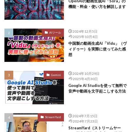
OpenAIの動画生成AI「Sora」の
機能・料金・使い方を解説します
2024年12月5日
AIツール
2025年10月4日
中国製の動画生成AI「Vidu」（ヴ
ィドゥー）を実際に使ってみた感
想
2024年10月29日
Gemini
2025年4月30日
Google AI Studioを使って無料で
音声や動画を文字起こしする方法
2024年7月15日
StreamYard
2024年7月23日
StreamYard（ストリームヤー