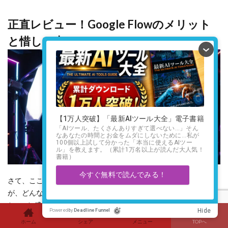
正直レビュー！Google Flowのメリット
と惜しい点
さて、ここまでFlowの魅力や使い方についてお話してきました
が、どんなツールにも良い面と、そして「うーん、ここはちょっ
と…」と感じる面があるものです。
ホーム
シェア
メニュー
TOPへ
ここでは、私が実際に使ってみて感じたリアルな感想を、
「これ