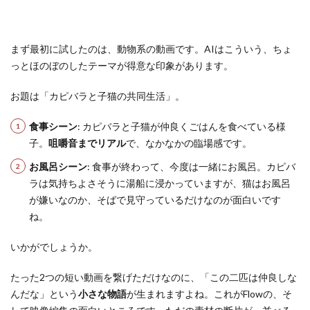
まず最初に試したのは、動物系の動画です。AIはこういう、ちょ
っとほのぼのしたテーマが得意な印象があります。
お題は「カピバラと子猫の共同生活」。
食事シーン
: カピバラと子猫が仲良くごはんを食べている様
子。
咀嚼音までリアル
で、なかなかの臨場感です。
お風呂シーン
: 食事が終わって、今度は一緒にお風呂。カピバ
ラは気持ちよさそうに湯船に浸かっていますが、猫はお風呂
が嫌いなのか、そばで見守っているだけなのが面白いです
ね。
いかがでしょうか。
たった2つの短い動画を繋げただけなのに、「この二匹は仲良しな
んだな」という
小さな物語
が生まれますよね。これがFlowの、そ