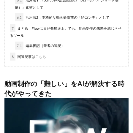
6.1
活用法1：YouTubeや広告動画の「Bロール（インサート映
像）」素材として
6.2
活用法2：本格的な動画撮影前の「絵コンテ」として
7
まとめ：Flowはまだ発展途上。でも、動画制作の未来を感じさせ
るツール
7.1
編集後記（筆者の追記）
8
関連記事はこちら
動画制作の「難しい」をAIが解決する時
代がやってきた