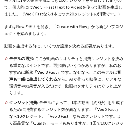
モデルは1本の動画生成につき100クレジットを消費してしまうの
で、個人的にはVeo 3 – Fast (Text to Video)を使って動画を生成し
ました。（Veo 3 Fastなら1本につき20クレジットの消費です。）
まずはFlowの画面を開き、「Create with Flow」から新しいプロジ
ェクトを始めましょう。
動画を生成する前に、いくつか設定を決める必要があります。
モデルの選択
: ここが動画のクオリティと消費クレジットを決め
る重要なポイントです。選択肢はいくつかありますが、私のお
すすめは断然
「Veo 3 Fast」
です。なぜなら、このモデルは
音
声も一緒に生成してくれる
から。AIが作った映像に、リアルな
環境音や効果音が入るだけで、動画のクオリティはぐっと上が
ります。
クレジット消費
: モデルによって、1本の動画（約8秒）を生成す
るために消費するクレジット数が異なります。「Veo 2 Fast」
なら10クレジット、「Veo 3 Fast」なら20クレジットです。よ
り高品質な「Quality」モードもありますが、1回で100クレジッ