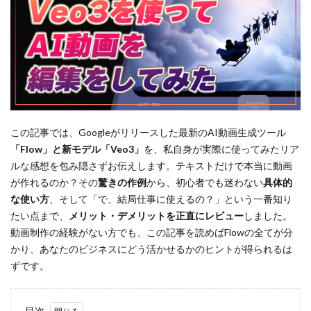
この記事では、Googleがリリースした最新のAI動画生成ツール
「Flow」と新モデル「Veo3」
を、私自身が実際に使ってみたリア
ルな感想を包み隠さずお伝えします。テキストだけで本当に動画
が作れるのか？その
驚きの作例
から、初心者でも迷わない
具体的
な使い方
、そして「で、結局仕事に使えるの？」という一番知り
たい点まで、
メリット・デメリットを正直にレビュー
しました。
動画制作の経験がない方でも、この記事を読めばFlowの全てが分
かり、あなたのビジネスにどう活かせるかのヒントが得られるは
ずです。
目次