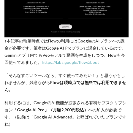
↑本記事の執筆時点ではFlowの利用にはGoogleのAIプランへの課
金が必要です。筆者はGooge AI Proプランに課金しているので、
Geminiアプリ内でもVeoモデルで動画を生成をしつつ、Flowも今
回使ってみました。
https://labs.google/flow/about
「そんなすごいツールなら、すぐ使ってみたい！」と思うかもし
れませんが、残念ながら
Flowは現時点では無料では利用できませ
ん。
利用するには、GoogleのAI機能が拡張される有料サブスクリプシ
ョン
「Google AI Pro」（月額2,900円税込）
への加入が必要で
す。（以前は「Google AI Advanced」と呼ばれていたプランです
ね）