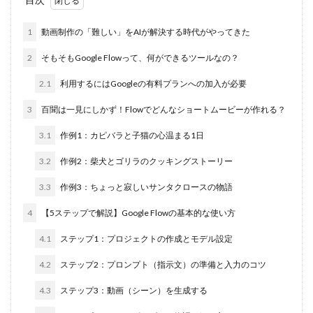
1
動画制作の「難しい」をAIが解決する時代がやってきた
2
そもそもGoogle Flowって、何ができるツールなの？
2.1
利用するにはGoogleの有料プランへの加入が必要
3
百聞は一見にしかず！Flowでどんなショートムービーが作れる？
3.1
作例1：カピバラと子猫の心温まる1日
3.2
作例2：柴犬とゴリラのクッキングストーリー
3.3
作例3：ちょっと寂しいサンタクロースの物語
4
【5ステップで解説】Google Flowの基本的な使い方
4.1
ステップ1：プロジェクトの作成とモデル設定
4.2
ステップ2：プロンプト（指示文）の準備と入力のコツ
4.3
ステップ3：動画（シーン）を生成する