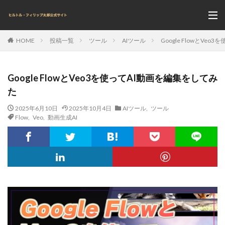
投稿一覧
ツール
AIツール
Google FlowとVe
HOME
Google FlowとVeo3を使ってAI動画を編集をしてみ
た
2025年6月10日
2025年10月4日
AIツール
,
ツール
Flow
,
Veo
,
動画生成AI