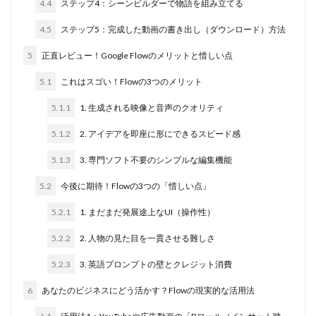
4.4
ステップ4：シーンビルダーで物語を組み立てる
4.5
ステップ5：完成した動画の書き出し（ダウンロード）方法
5
正直レビュー！Google Flowのメリットと惜しい点
5.1
これはスゴい！Flowの3つのメリット
5.1.1
1. 生成される映像と音声のクオリティ
5.1.2
2. アイデアを即座に形にできるスピード感
5.1.3
3. 専門ソフト不要のシンプルな編集機能
5.2
今後に期待！Flowの3つの「惜しい点」
5.2.1
1. まだまだ発展途上なUI（操作性）
5.2.2
2. 人物の見た目を一貫させる難しさ
5.2.3
3. 英語プロンプトの壁とクレジット消費
6
あなたのビジネスにどう活かす？Flowの現実的な活用法