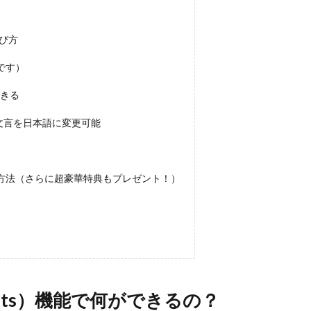
選び方
です）
できる
の文言を日本語に変更可能
やす方法（さらに超豪華特典もプレゼント！）
ducts）機能で何ができるの？