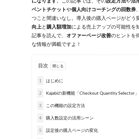
になります
。この記事では、その
設定方法
や
活
ベントチケット
や
個人向けコーチングの回数券
つこと間違いなし。導入後の購入ページがどう
向上
と
購入額増加
による売上アップの可能性を
記事を読んで、
オファーページ改善
のヒントを
な情報が満載ですよ！
目次
1
はじめに
2
Kajabiの新機能「Checkout Quantity Selecto
3
この機能の設定方法
4
購入数設定の活用シーン
5
設定後の購入ページの変化