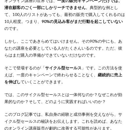
オンライン講座の世界では、
一度の販売キャンペーンだけでは、
潜在顧客のごく一部にしかリーチできません
。典型的な例とし
て、100人のリストがあっても、最初の販売で購入してくれるのは
10人程度。つまり、
90%の見込み客がまだ行動を起こしていない
のです。
しかし、ここであきらめてはいけません。その90%の中にも、あ
なたの講座を必要としている人がたくさんいるのです。ただ、彼
らはまだ購入の準備ができていないだけなのです。
そこで登場するのが「
サイクル型セールス
」です。この方法を使
えば、一度のキャンペーンで終わらせることなく、
継続的に売上
を伸ばし
ていくことができます。
では、このサイクル型セールスとは一体何なのか？なぜこれが効
果的なのか？そして、どのように実践すればいいのか？
このブログ記事では、私自身の経験と成功事例を交えながら、サ
イクル型セールスの秘訣をお伝えします。これを読めば、あなた
のオンライン講座販売が劇的に改善する可能性があります。