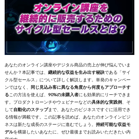
あなたのオンライン講座やデジタル商品の売上が伸び悩んでいま
せんか？本記事では、
継続的な収益を生み出す秘訣
である「サイ
クル型セールス」について詳しく解説します。単発のキャンペー
ンではなく、
同じ見込み客に異なる角度から何度もアプローチす
る
この方法を使えば、
90%の未購入者
にも効果的にリーチできま
す。プロダクトローンチやウェビナーなどの
具体的な実践例
、そ
して
自動化のステップ
まで、あなたのビジネスですぐに活用でき
る情報が満載です。この記事を読めば、あなたのオンラインビジ
ネスは新たな成長のステージに進むでしょう。
持続可能な収益モ
デル
を構築したいあなたに、ぜひ最後までお読みいただきたい内