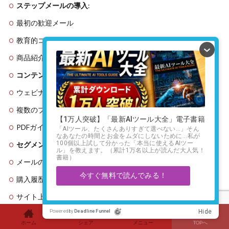
ステップメールの導入
:
最初の歓迎メール
教育的コンテンツの配信
商品紹介のシーケンス
コンテンツの事前準備
:
ウェビナーの録画
複数のブログ記事
PDFガイドやチェックリスト
セグメンテーションの自動化
:
メールの開封率やクリック率に基づいて
購入履歴に基づいて
サイト上の行動に基づいて
再購入キャンペーンの自動化
:
ホーム
シェア
メニュー
TOPへ