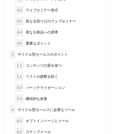
4.2
ウェブセミナー形式
4.3
異なる切り口のウェブセミナー
4.4
異なる商品への誘導
4.5
重要なポイント
5
サイクル型セールスのポイント
5.1
コンテンツの質を保つ
5.2
リストの疲弊を防ぐ
5.3
パーソナライゼーション
5.4
継続的な改善
6
サイクル型セールスに必要なツール
6.1
オプトインページとメール
6.2
ステップメール