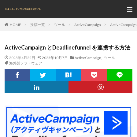
投稿一覧
ツール
ActiveCampaign
ActiveCampai
HOME
ActiveCampaign とDeadlinefunnel を連携する方法
2023年4月22日
2025年10月7日
ActiveCampaign
,
ツール
海外製ソフトウェア