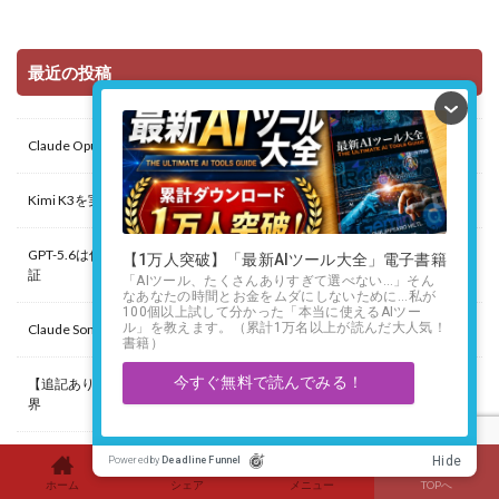
最近の投稿
Claude Opus 5は本当にFable 5を超えたのか
Kimi K3を実際に使ってみた感想｜中国製AIは本当にChatGPT級なのか
GPT-5.6は何が変わった？チャット・Work・Codexの使い分けを実務で検
証
Claude Sonnet 5とOpus 4.8を徹底比較！5つの実務で検証した結果
【追記あり】Claude Fable 5とは？仕事で実際に使って分かった実力と限
界
ホーム
シェア
メニュー
TOPへ