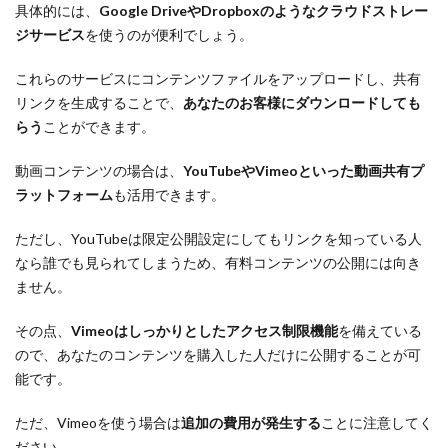
具体的には、
Google DriveやDropboxのようなクラウドストレー
ジサービス
を使うのが便利でしょう。
これらのサービスにコンテンツファイルをアップロードし、共有
リンクを生成することで、
あなたのお客様にダウンロードしても
らう
ことができます。
動画コンテンツの場合は、
YouTubeやVimeoといった動画共有プ
ラットフォーム
も活用できます。
ただし、YouTubeは限定公開設定にしてもリンクを知っている人
なら誰でも見られてしまうため、有料コンテンツの公開には向き
ません。
その点、
Vimeoはしっかりとしたアクセス制限機能
を備えている
ので、あなたのコンテンツを購入した人だけに公開することが可
能です。
ただ、Vimeoを使う場合は
追加の費用が発生する
ことに注意してく
ださい。