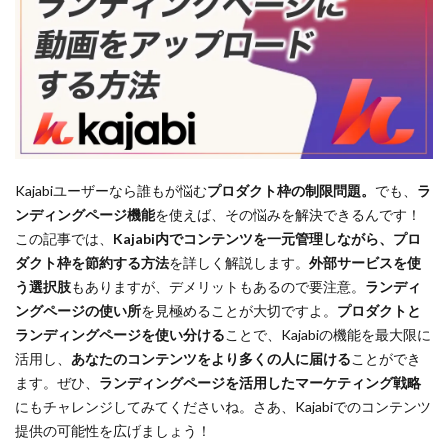
Kajabiユーザーなら誰もが悩む
プロダクト枠の制限問題。
でも、
ラ
ンディングページ機能
を使えば、その悩みを解決できるんです！
この記事では、
Kajabi内でコンテンツを一元管理しながら、プロ
ダクト枠を節約する方法
を詳しく解説します。
外部サービスを使
う選択肢
もありますが、デメリットもあるので要注意。
ランディ
ングページの使い所
を見極めることが大切ですよ。
プロダクトと
ランディングページを使い分ける
ことで、Kajabiの機能を最大限に
活用し、
あなたのコンテンツをより多くの人に届ける
ことができ
ます。ぜひ、
ランディングページを活用したマーケティング戦略
にもチャレンジしてみてくださいね。さあ、Kajabiでのコンテンツ
提供の可能性を広げましょう！