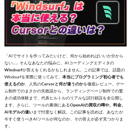
「AIでサイトを作ってみたいけど、何から始めればいいか分から
ない…」そんなあなたの悩みに、AIコーディングエディタの
Windsurf
が答えをくれるかもしれません。この記事では、話題の
Windsurfを実際に使ってみて、
本当にプログラミング初心者でも
使えるのか
、人気の
Cursorと何が違うのか
を徹底レビュー。ゲー
ム制作でのまさかの失敗談から、ランディングページ制作での驚
きの成功体験まで、代表ヒルトルのリアルな試行錯誤を全公開し
ます。さらに、ツールの裏側にある
OpenAIの買収の噂や、料金、
AIモデルの違い
まで忖度なく解説。この記事を読めば、あなたが
今すぐ使うべきAIツールが何なのか、その答えが必ず見つかりま
す。