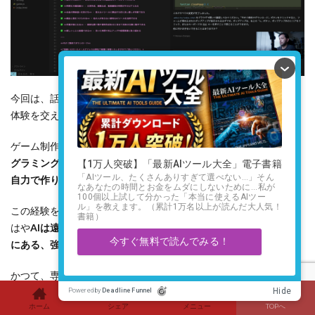
今回は、話題のAIコーディングエディタ「Windsurf」を、私の実
体験を交えながら徹底的にレビューしてきました。
ゲーム制作ではAIの限界も垣間見えましたが、LP制作では、
プロ
グラミングの知識がゼロの私でも、プロ顔負けのウェブサイトを
自力で作り上げることができました。
この経験を通して、私があなたに一番伝えたいこと。それは、も
はや
AIは遠い未来の夢物語ではなく、私たちのビジネスのすぐ隣
にある、強力な現実だ
ということです。
かつて、専門スキルや資金力がなければ、アイデアを形にするこ
とすら難しかった時代がありました。しかし、WindsurfやCursor
ホーム
シェア
メニュー
TOPへ
のようなツールは、その常識を根底から覆してくれます。