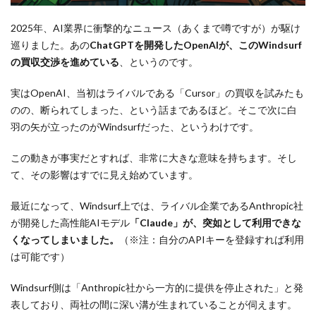
2025年、AI業界に衝撃的なニュース（あくまで噂ですが）が駆け
巡りました。あの
ChatGPTを開発したOpenAIが、このWindsurf
の買収交渉を進めている
、というのです。
実はOpenAI、当初はライバルである「Cursor」の買収を試みたも
のの、断られてしまった、という話まであるほど。そこで次に白
羽の矢が立ったのがWindsurfだった、というわけです。
この動きが事実だとすれば、非常に大きな意味を持ちます。そし
て、その影響はすでに見え始めています。
最近になって、Windsurf上では、ライバル企業であるAnthropic社
が開発した高性能AIモデル
「Claude」が、突如として利用できな
くなってしまいました。
（※注：自分のAPIキーを登録すれば利用
は可能です）
Windsurf側は「Anthropic社から一方的に提供を停止された」と発
表しており、両社の間に深い溝が生まれていることが伺えます。