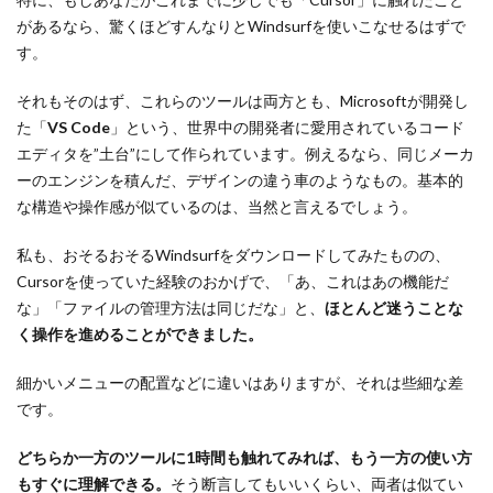
があるなら、驚くほどすんなりとWindsurfを使いこなせるはずで
す。
それもそのはず、これらのツールは両方とも、Microsoftが開発し
た「
VS Code
」という、世界中の開発者に愛用されているコード
エディタを”土台”にして作られています。例えるなら、同じメーカ
ーのエンジンを積んだ、デザインの違う車のようなもの。基本的
な構造や操作感が似ているのは、当然と言えるでしょう。
私も、おそるおそるWindsurfをダウンロードしてみたものの、
Cursorを使っていた経験のおかげで、「あ、これはあの機能だ
な」「ファイルの管理方法は同じだな」と、
ほとんど迷うことな
く操作を進めることができました。
細かいメニューの配置などに違いはありますが、それは些細な差
です。
どちらか一方のツールに1時間も触れてみれば、もう一方の使い方
もすぐに理解できる。
そう断言してもいいくらい、両者は似てい