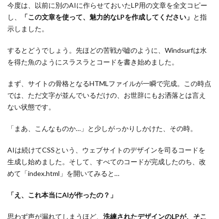
今度は、以前に別のAIに作らせておいたLP用の文章を全文コピー
し、
「この文章を使って、魅力的なLPを作成してください」
と指
示しました。
するとどうでしょう。先ほどの苦戦が嘘のように、Windsurfは水
を得た魚のようにスラスラとコードを書き始めました。
まず、サイトの骨格となるHTMLファイルが一瞬で完成。この時点
では、ただ文字が並んでいるだけの、お世辞にもお洒落とは言え
ない状態です。
「まあ、こんなものか…」と少しがっかりしかけた、その時。
AIは続けてCSSという、ウェブサイトのデザインを司るコードを
生成し始めました。そして、すべてのコードが完成したのち、改
めて「index.html」を開いてみると…
「え、これ本当にAIが作ったの？」
思わず声が漏れてしまうほど、
洗練されたデザインのLPが、そこ