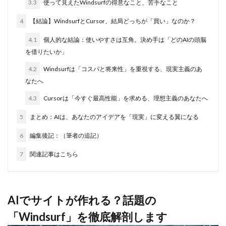
3.3
使って見えたWindsurfの得意なこと、苦手なこと
4
【結論】WindsurfとCursor、結局どっちが「買い」なのか？
4.1
個人的な結論：使いやすさは互角。決め手は「どのAIの頭脳
を借りたいか」
4.2
Windsurfは「コスパと将来性」を重視する、現実主義のあ
なたへ
4.3
Cursorは「今すぐ最高性能」を求める、理想主義のあなたへ
5
まとめ：AIは、あなたのアイデアを「現実」に変える翼になる
6
編集後記：（筆者の追記）
7
関連記事はこちら
AIでサイトが作れる？話題の
「Windsurf」を徹底解剖します