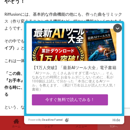
やそう！
Riffusionには、基本的な作曲機能の他にも、作った曲をリミック
ス（作り変えること）する機能など、細かい機能がいくつかある
ようです。
その中でも、最近追加されて「おっ」と思ったのが
「Vibe（ヴァ
イブ）」
という機能です。
これは一体何かというと、
「この曲、すごく良い感じだな！」とあなたが気に入った曲を
『お手本』としてRiffusionに記憶させておくと、次に新しい曲を
作る時に、その『お手本』の雰囲気を参考にしながら作ってくれ
る
という、なかなか賢い機能なんです！
例えば、あなたがRiffusionで作った「A」という曲がすごく気に入
ったとします。その「A」を「Vibe」として設定しておいてから、
ホーム
シェア
メニュー
TOPへ