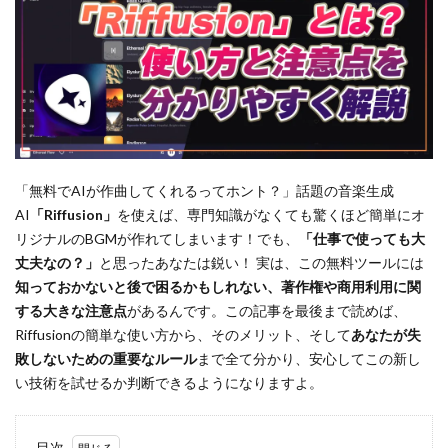
「無料でAIが作曲してくれるってホント？」話題の音楽生成
AI
「Riffusion」
を使えば、専門知識がなくても驚くほど簡単にオ
リジナルのBGMが作れてしまいます！でも、
「仕事で使っても大
丈夫なの？」
と思ったあなたは鋭い！ 実は、この無料ツールには
知っておかないと後で困るかもしれない、著作権や商用利用に関
する大きな注意点
があるんです。この記事を最後まで読めば、
Riffusionの簡単な使い方から、そのメリット、そして
あなたが失
敗しないための重要なルール
まで全て分かり、安心してこの新し
い技術を試せるか判断できるようになりますよ。
目次