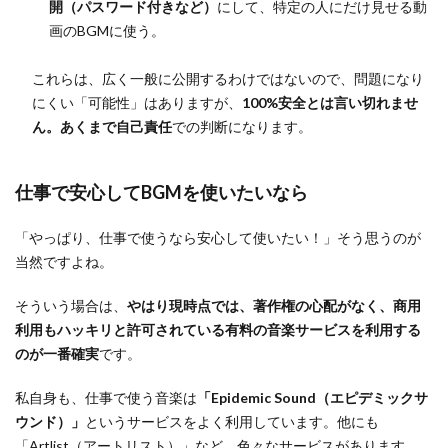
開（パスワード付きなど）
にして、特定の人にだけ見せる動
画のBGMに使う。
これらは、広く一般に公開するわけではないので、問題になり
にくい「可能性」はありますが、
100%安全とは言い切れませ
ん。あくまで自己責任
での判断になります。
仕事で安心してBGMを使いたいなら
「やっぱり、仕事で使うなら安心して使いたい！」そう思うのが
当然ですよね。
そういう場合は、
やはり現時点では、著作権の心配がなく、商用
利用もハッキリと許可されている有料の音楽サービスを利用する
のが一番確実
です。
私自身も、仕事で使う音楽は
「Epidemic Sound（エピデミックサ
ウンド）」
というサービスをよく利用しています。他にも
「Artlist（アートリスト）」など、色々なサービスがあります。