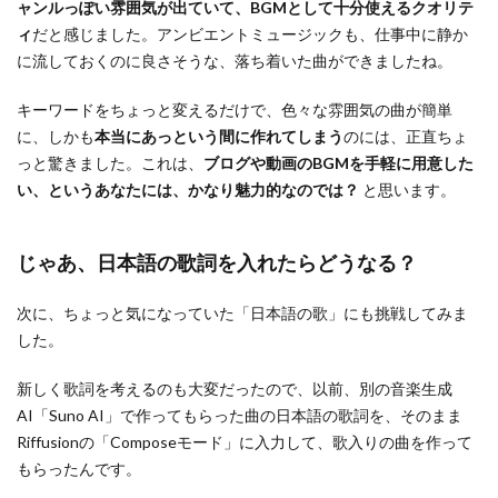
ャンルっぽい雰囲気が出ていて、BGMとして十分使えるクオリテ
ィ
だと感じました。アンビエントミュージックも、仕事中に静か
に流しておくのに良さそうな、落ち着いた曲ができましたね。
キーワードをちょっと変えるだけで、色々な雰囲気の曲が簡単
に、しかも
本当にあっという間に作れてしまう
のには、正直ちょ
っと驚きました。これは、
ブログや動画のBGMを手軽に用意した
い、というあなたには、かなり魅力的なのでは？
と思います。
じゃあ、日本語の歌詞を入れたらどうなる？
次に、ちょっと気になっていた「日本語の歌」にも挑戦してみま
した。
新しく歌詞を考えるのも大変だったので、以前、別の音楽生成
AI「Suno AI」で作ってもらった曲の日本語の歌詞を、そのまま
Riffusionの「Composeモード」に入力して、歌入りの曲を作って
もらったんです。