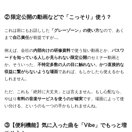
② 限定公開の動画などで「こっそり」使う？
これは前にもお話しした
「グレーゾーン」の使い方
なので、あく
まで
自己責任
が前提ですが…。
例えば、会社の
内部向けの研修資料
で使う短い動画とか、
パスワ
ードを知っている人しか見られない限定公開
のセミナー動画と
か。そういった、
不特定多数の人の目に触れない、かつ直接的な
収益に繋がらないような場面
であれば、もしかしたら使えるかも
しれません。
ただ、これも「絶対に大丈夫」とは言えません。もし心配なら、
やはり
有料の音楽サービスを使うのが確実
です。場面によって使
い分ける、というのも一つの手かもしれませんね。
③【便利機能】気に入った曲を「Vibe」でもっと増