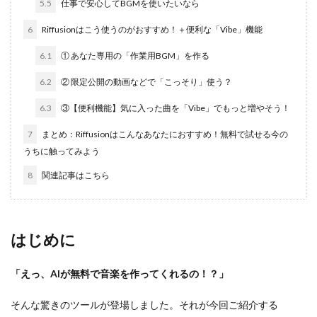
5.5
仕事で安心してBGMを使いたいなら
6
Riffusionはこう使うのがおすすめ！＋便利な「Vibe」機能
6.1
① あなた専用の「作業用BGM」を作る
6.2
② 限定公開の動画などで「こっそり」使う？
6.3
③【便利機能】気に入った曲を「Vibe」でもっと増やそう！
7
まとめ：Riffusionはこんなあなたにおすすめ！無料で試せる今の
うちに触ってみよう
8
関連記事はこちら
はじめに
「えっ、AIが無料で音楽を作ってくれるの！？」
そんな驚きのツールが登場しました。それが今回ご紹介する