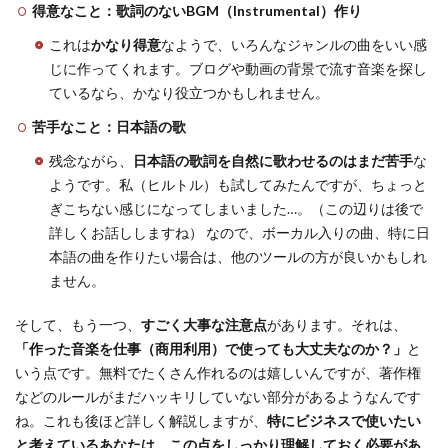
得意なこと：歌詞のないBGM（Instrumental）作り
これは
かなり得意
なようで、いろんなジャンルの曲をいい感
じに作ってくれます。ブログや動画の背景で流す音楽を探し
ているなら、かなり役立つかもしれません。
苦手なこと：日本語の歌
残念ながら、
日本語の歌詞を自然に歌わせるのはまだ苦手
な
ようです。私（ヒルトル）も試してみたんですが、ちょっと
ぎこちない感じになってしまいました…。（この辺りは後で
詳しくお話ししますね） なので、ボーカル入りの曲、特に日
本語の曲を作りたい場合は、他のツールの方が良いかもしれ
ません。
そして、もう一つ、
すごく大事な注意点
があります。それは、
「作った音楽を仕事（商用利用）で使っても大丈夫なのか？」
と
いう点です。無料でたくさん作れるのは嬉しいんですが、著作権
などのルールがまだハッキリしていない部分があるようなんです
ね。これも後ほど詳しく解説しますが、
特にビジネスで使いたい
と考えているあなたは、この点をしっかり理解しておく必要があ