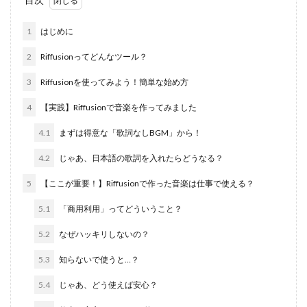
1
はじめに
2
Riffusionってどんなツール？
3
Riffusionを使ってみよう！簡単な始め方
4
【実践】Riffusionで音楽を作ってみました
4.1
まずは得意な「歌詞なしBGM」から！
4.2
じゃあ、日本語の歌詞を入れたらどうなる？
5
【ここが重要！】Riffusionで作った音楽は仕事で使える？
5.1
「商用利用」ってどういうこと？
5.2
なぜハッキリしないの？
5.3
知らないで使うと…？
5.4
じゃあ、どう使えば安心？