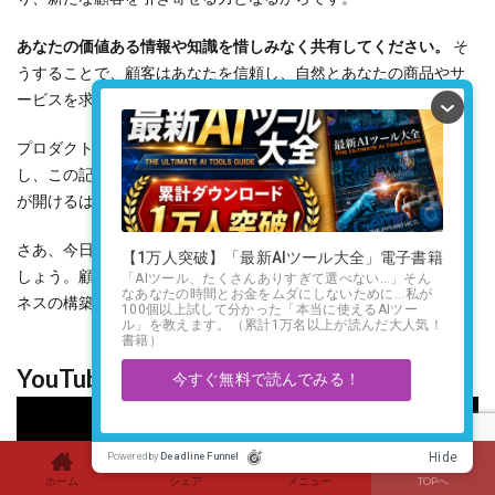
あなたの価値ある情報や知識を惜しみなく共有してください。
そ
うすることで、顧客はあなたを信頼し、自然とあなたの商品やサ
ービスを求めるようになるでしょう。
プロダクトローンチの旅は、決して簡単ではありません。しか
し、この記事で学んだ原則を忠実に実践すれば、必ず成功への道
が開けるはずです。
さあ、今日からプロダクトローンチの新しいアプローチを始めま
しょう。顧客との深い信頼関係に基づいた、真に持続可能なビジ
ネスの構築に向けて、第一歩を踏み出す時です。
YouTube動画もご覧ください
ホーム
シェア
メニュー
TOPへ