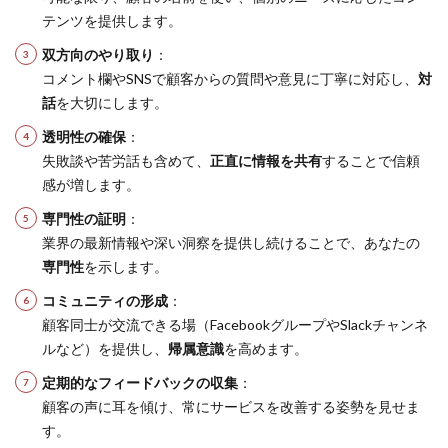
テンツを提供します。
双方向のやり取り
：
コメント欄やSNSで顧客からの質問や意見に丁寧に対応し、
対
話
を大切にします。
透明性の確保
：
失敗談や苦労話も含めて、
正直に情報を共有
することで信頼
感が増します。
専門性の証明
：
業界の最新情報や深い洞察を提供し続けることで、あなたの
専門性
を示します。
コミュニティの形成
：
顧客同士が交流できる場（FacebookグループやSlackチャンネ
ルなど）を提供し、
帰属意識
を高めます。
定期的なフィードバックの収集
：
顧客の声に耳を傾け、常にサービスを改善する姿勢を見せま
す。