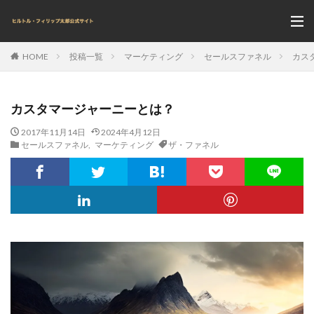
投稿一覧
マーケティング
セールスファネル
カス
HOME
カスタマージャーニーとは？
2017年11月14日
2024年4月12日
セールスファネル
,
マーケティング
ザ・ファネル