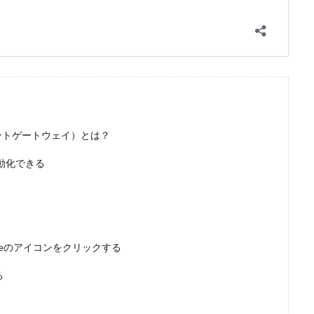
s（ペイメントゲートウェイ）とは？
動化できる
ipeのアイコンをクリックする
る