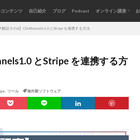
料コンテンツ
自己紹介
ブログ
Podcast
オンライン講座
お
オンライン講座一覧
ログインはこちら
F解説その6】Clickfunnels1.0 とStripe を連携する方法
nels1.0 とStripe を連携する方
ipe
,
ツール
海外製ソフトウェア