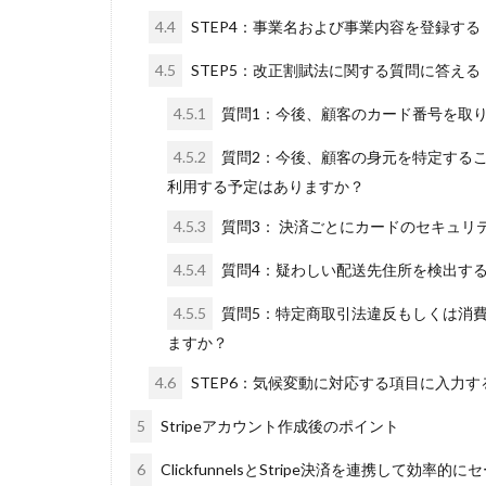
4.4
STEP4：事業名および事業内容を登録する
4.5
STEP5：改正割賦法に関する質問に答える
4.5.1
質問1：今後、顧客のカード番号を取
4.5.2
質問2：今後、顧客の身元を特定する
利用する予定はありますか？
4.5.3
質問3： 決済ごとにカードのセキュリ
4.5.4
質問4：疑わしい配送先住所を検出す
4.5.5
質問5：特定商取引法違反もしくは消
ますか？
4.6
STEP6：気候変動に対応する項目に入力す
5
Stripeアカウント作成後のポイント
6
ClickfunnelsとStripe決済を連携して効率