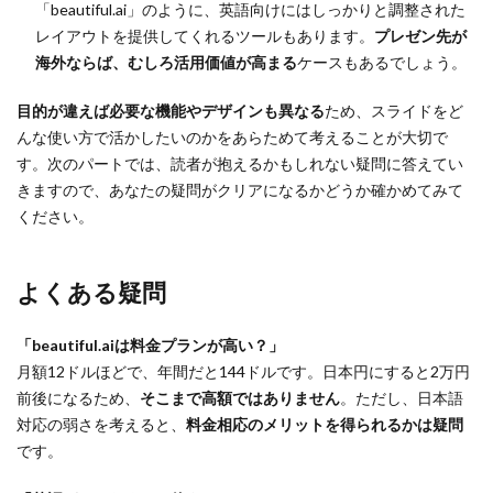
「beautiful.ai」のように、英語向けにはしっかりと調整された
レイアウトを提供してくれるツールもあります。
プレゼン先が
海外ならば、むしろ活用価値が高まる
ケースもあるでしょう。
目的が違えば必要な機能やデザインも異なる
ため、スライドをど
んな使い方で活かしたいのかをあらためて考えることが大切で
す。次のパートでは、読者が抱えるかもしれない疑問に答えてい
きますので、あなたの疑問がクリアになるかどうか確かめてみて
ください。
よくある疑問
「beautiful.aiは料金プランが高い？」
月額12ドルほどで、年間だと144ドルです。日本円にすると2万円
前後になるため、
そこまで高額ではありません
。ただし、日本語
対応の弱さを考えると、
料金相応のメリットを得られるかは疑問
です。