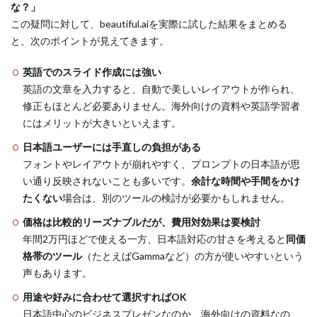
な？」
この疑問に対して、beautiful.aiを実際に試した結果をまとめる
と、次のポイントが見えてきます。
英語でのスライド作成には強い
英語の文章を入力すると、自動で美しいレイアウトが作られ、
修正もほとんど必要ありません。海外向けの資料や英語学習者
にはメリットが大きいといえます。
日本語ユーザーには手直しの負担がある
フォントやレイアウトが崩れやすく、プロンプトの日本語が思
い通り反映されないことも多いです。
余計な時間や手間をかけ
たくない
場合は、別のツールの検討が必要かもしれません。
価格は比較的リーズナブルだが、費用対効果は要検討
年間2万円ほどで使える一方、日本語対応の甘さを考えると
同価
格帯のツール
（たとえばGammaなど）の方が使いやすいという
声もあります。
用途や好みに合わせて選択すればOK
日本語中心のビジネスプレゼンなのか、海外向けの資料なの