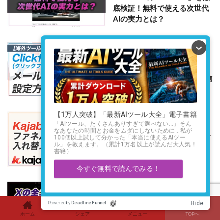
底検証！無料で使える次世代
AIの実力とは？
2023年2月15日
Clickfunnels
2024年11月19日
【CF解説その8】
Clickfunnels1.0 のメール送信
の設定方法
2023年6月14日
Kajabi
2024年11月23日
【KJ解説その50】Kajabi のフ
ァネルページを入れ替える方
法
2024年12月16日
AIツール
2025年1月22日
Xの全ユーザーに無料開放さ
ホーム
シェア
メニュー
TOPへ
れたGrok AIの性能を検証して