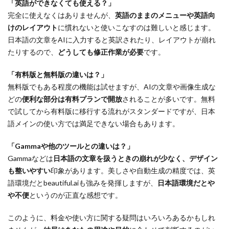
「英語ができなくても使える？」
完全に使えなくはありませんが、
英語のままのメニューや英語向
けのレイアウト
に慣れないと使いこなすのは難しいと感じます。
日本語の文章をAIに入力すると英訳されたり、レイアウトが崩れ
たりするので、
どうしても修正作業が必要
です。
「有料版と無料版の違いは？」
無料版でもある程度の機能は試せますが、AIの文章や画像生成な
どの
便利な部分は有料プランで開放
されることが多いです。無料
で試してから有料版に移行する流れがスタンダードですが、日本
語メインの使い方では満足できない場合もあります。
「Gammaや他のツールとの違いは？」
Gammaなどは
日本語の文章を扱うときの崩れが少なく、デザイン
も整いやすい
印象があります。美しさや自動生成の精度では、英
語環境だとbeautiful.aiも強みを発揮しますが、
日本語環境だとや
や不便
というのが正直な感想です。
このように、料金や使い方に関する疑問はいろいろあるかもしれ