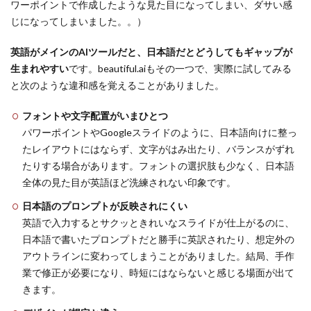
ワーポイントで作成したような見た目になってしまい、ダサい感
じになってしまいました。。）
英語がメインのAIツールだと、日本語だとどうしてもギャップが
生まれやすい
です。beautiful.aiもその一つで、実際に試してみる
と次のような違和感を覚えることがありました。
フォントや文字配置がいまひとつ
パワーポイントやGoogleスライドのように、日本語向けに整っ
たレイアウトにはならず、文字がはみ出たり、バランスがずれ
たりする場合があります。フォントの選択肢も少なく、日本語
全体の見た目が英語ほど洗練されない印象です。
日本語のプロンプトが反映されにくい
英語で入力するとサクッときれいなスライドが仕上がるのに、
日本語で書いたプロンプトだと勝手に英訳されたり、想定外の
アウトラインに変わってしまうことがありました。結局、手作
業で修正が必要になり、時短にはならないと感じる場面が出て
きます。