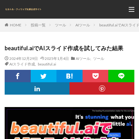
投稿一覧
ツール
AIツール
beautiful.aiでA
HOME
beautiful.aiでAIスライド作成を試してみた結果
2024年12月29日
2025年1月4日
AIツール
,
ツール
AIスライド作成
,
beautiful.ai