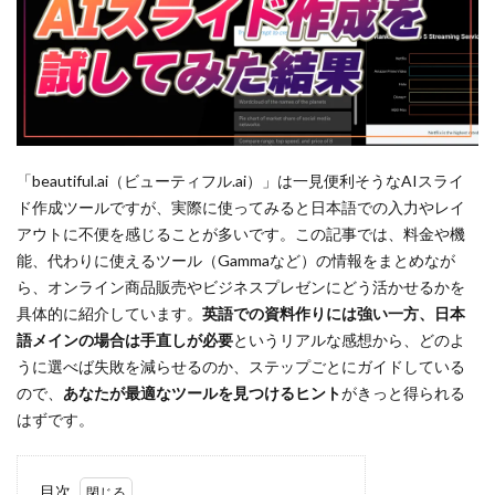
「beautiful.ai（ビューティフル.ai）」は一見便利そうなAIスライ
ド作成ツールですが、実際に使ってみると日本語での入力やレイ
アウトに不便を感じることが多いです。この記事では、料金や機
能、代わりに使えるツール（Gammaなど）の情報をまとめなが
ら、オンライン商品販売やビジネスプレゼンにどう活かせるかを
具体的に紹介しています。
英語での資料作りには強い一方、日本
語メインの場合は手直しが必要
というリアルな感想から、どのよ
うに選べば失敗を減らせるのか、ステップごとにガイドしている
ので、
あなたが最適なツールを見つけるヒント
がきっと得られる
はずです。
目次