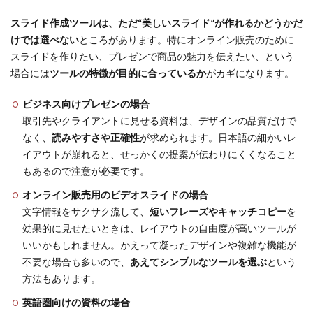
スライド作成ツールは、ただ“美しいスライド”が作れるかどうかだ
けでは選べない
ところがあります。特にオンライン販売のために
スライドを作りたい、プレゼンで商品の魅力を伝えたい、という
場合には
ツールの特徴が目的に合っているか
がカギになります。
ビジネス向けプレゼンの場合
取引先やクライアントに見せる資料は、デザインの品質だけで
なく、
読みやすさや正確性
が求められます。日本語の細かいレ
イアウトが崩れると、せっかくの提案が伝わりにくくなること
もあるので注意が必要です。
オンライン販売用のビデオスライドの場合
文字情報をサクサク流して、
短いフレーズやキャッチコピー
を
効果的に見せたいときは、レイアウトの自由度が高いツールが
いいかもしれません。かえって凝ったデザインや複雑な機能が
不要な場合も多いので、
あえてシンプルなツールを選ぶ
という
方法もあります。
英語圏向けの資料の場合