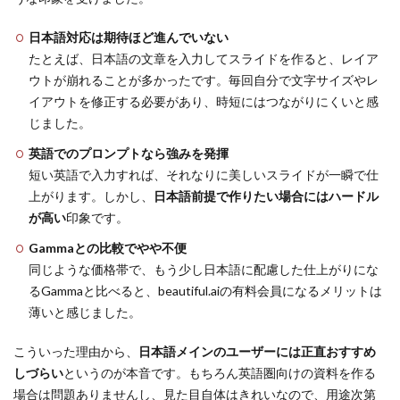
日本語対応は期待ほど進んでいない
たとえば、日本語の文章を入力してスライドを作ると、レイア
ウトが崩れることが多かったです。毎回自分で文字サイズやレ
イアウトを修正する必要があり、時短にはつながりにくいと感
じました。
英語でのプロンプトなら強みを発揮
短い英語で入力すれば、それなりに美しいスライドが一瞬で仕
上がります。しかし、
日本語前提で作りたい場合にはハードル
が高い
印象です。
Gammaとの比較でやや不便
同じような価格帯で、もう少し日本語に配慮した仕上がりにな
るGammaと比べると、beautiful.aiの有料会員になるメリットは
薄いと感じました。
こういった理由から、
日本語メインのユーザーには正直おすすめ
しづらい
というのが本音です。もちろん英語圏向けの資料を作る
場合は問題ありませんし、見た目自体はきれいなので、用途次第