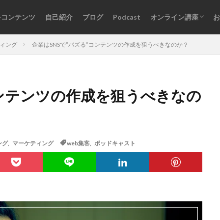
料コンテンツ
自己紹介
ブログ
Podcast
オンライン講座
お
オンライン講座一覧
ログインはこちら
ティング
企業はSNSで”バズる”コンテンツの作成を狙うべきなのか？
コンテンツの作成を狙うべきなの
ング
,
マーケティング
web集客
,
ポッドキャスト