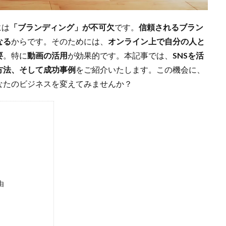
には
「ブランディング」が不可欠
です。
信頼されるブラン
なる
からです。そのためには、
オンライン上で自分の人と
要
。特に
動画の活用
が効果的です。本記事では、
SNSを活
方法、そして成功事例
をご紹介いたします。この機会に、
なたのビジネスを変えてみませんか？
由