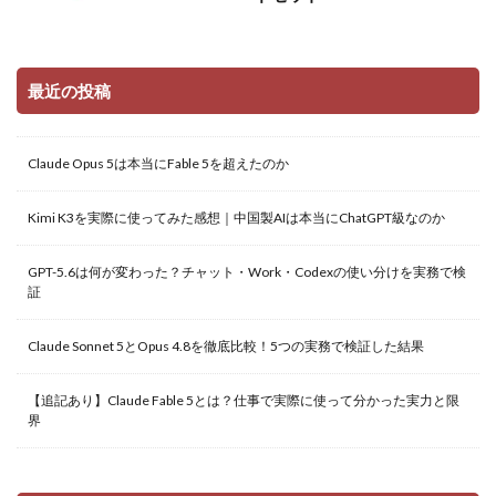
最近の投稿
Claude Opus 5は本当にFable 5を超えたのか
Kimi K3を実際に使ってみた感想｜中国製AIは本当にChatGPT級なのか
GPT-5.6は何が変わった？チャット・Work・Codexの使い分けを実務で検
証
Claude Sonnet 5とOpus 4.8を徹底比較！5つの実務で検証した結果
【追記あり】Claude Fable 5とは？仕事で実際に使って分かった実力と限
界