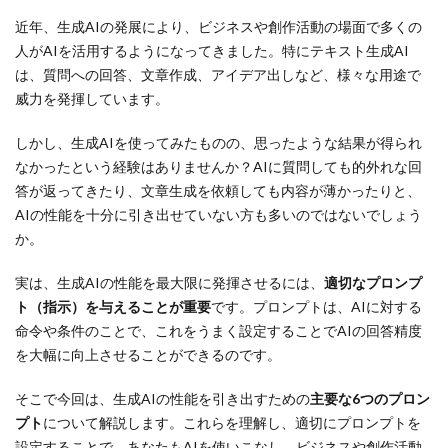
近年、生成AIの発展により、ビジネスや創作活動の場面で多くの
人がAIを活用するようになってきました。特にテキスト生成AI
は、質問への回答、文章作成、アイデア出しなど、様々な用途で
威力を発揮しています。
しかし、生成AIを使ってみたものの、思ったような結果が得られ
なかったという経験はありませんか？AIに質問しても的外れな回
答が返ってきたり、文章生成を依頼しても内容が薄かったりと、
AIの性能を十分に引き出せていない方も多いのではないでしょう
か。
実は、生成AIの性能を最大限に発揮させるには、
適切なプロンプ
ト（指示）を与えることが重要
です。プロンプトは、AIに対する
命令や条件のことで、これをうまく設定することでAIの回答精度
を大幅に向上させることができるのです。
そこで今回は、生成AIの性能を引き出すための
主要な6つのプロン
プト
について解説します。これらを理解し、適切にプロンプトを
設定することで、あなたもAIを使いこなし、ビジネスや創作活動