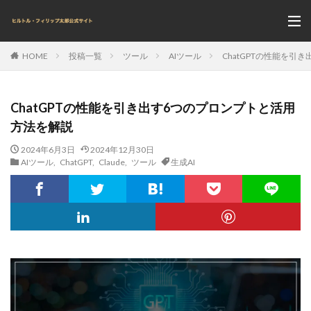
投稿一覧
ツール
AIツール
ChatGPTの性能を
HOME
ChatGPTの性能を引き出す6つのプロンプトと活用
方法を解説
2024年6月3日
2024年12月30日
AIツール
,
ChatGPT
,
Claude
,
ツール
生成AI