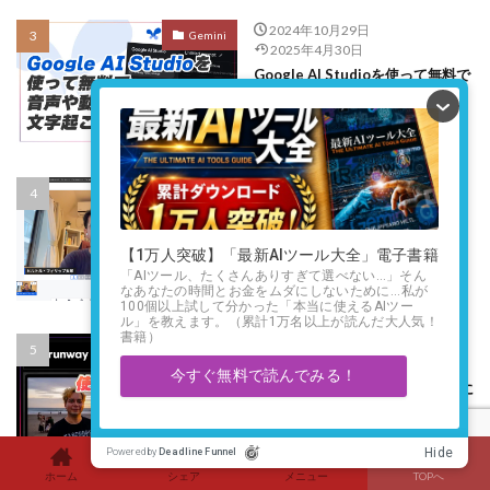
2024年10月29日
Gemini
2025年4月30日
Google AI Studioを使って無料で
音声や動画を文字起こしする方法
2024年7月15日
StreamYard
2024年7月23日
StreamYard（ストリームヤー
ド）徹底解説：初心者でも簡単に
ライブ配信する方法
2024年11月9日
AIツール
2025年10月4日
Runway MLを使って静止画を元に
AI動画を自動生成する方法
ホーム
シェア
メニュー
TOPへ