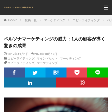
投稿一覧
マーケティング
コピーライティング
ペ
HOME
ペルソナマーケティングの威力：1人の顧客が導く
驚きの成果
2017年11月1日
2024年10月17日
コピーライティング
,
マインドセット
,
マーケティング
コピーライティング
,
マーケティング