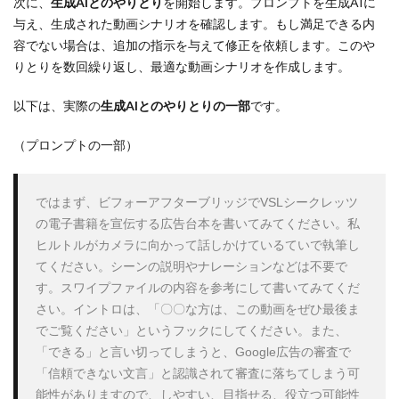
次に、
生成AIとのやりとり
を開始します。プロンプトを生成AIに
与え、生成された動画シナリオを確認します。もし満足できる内
容でない場合は、追加の指示を与えて修正を依頼します。このや
りとりを数回繰り返し、最適な動画シナリオを作成します。
以下は、実際の
生成AIとのやりとりの一部
です。
（プロンプトの一部）
ではまず、ビフォーアフターブリッジでVSLシークレッツ
の電子書籍を宣伝する広告台本を書いてみてください。私
ヒルトルがカメラに向かって話しかけているていで執筆し
てください。シーンの説明やナレーションなどは不要で
す。スワイプファイルの内容を参考にして書いてみてくだ
さい。イントロは、「〇〇な方は、この動画をぜひ最後ま
でご覧ください」というフックにしてください。また、
「できる」と言い切ってしまうと、Google広告の審査で
「信頼できない文言」と認識されて審査に落ちてしまう可
能性がありますので、しやすい、目指せる、役立つ可能性