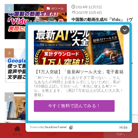
2024年12月5日
AIツール
2025年10月4日
中国製の動画生成AI「Vidu」（ヴ
ィドゥー）を実際に使ってみた感
想
2024年10月29日
Gemini
2025年4月30日
Google AI Studioを使って無料で
音声や動画を文字起こしする方法
2024年7月15日
StreamYard
2024年7月23日
StreamYard（ストリームヤー
ド）徹底解説：初心者でも簡単に
ライブ配信する方法
ホーム
シェア
メニュー
TOPへ