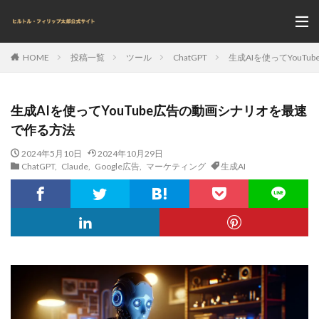
投稿一覧
ツール
ChatGPT
生成AIを使ってYouT
HOME
生成AIを使ってYouTube広告の動画シナリオを最速
で作る方法
2024年5月10日
2024年10月29日
ChatGPT
,
Claude
,
Google広告
,
マーケティング
生成AI