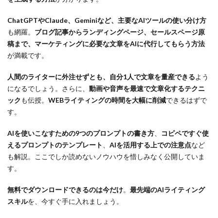
ChatGPTやClaude、Geminiなど、主要なAIツールの使い分け方
も網羅。
ブログ記事からランディングページ、セールスページ原
稿まで、マーケティングに必要な文章をAIに代行してもらう方法
が満載です。
人間のライターに外注せずとも、自分1人で文章を量産できる
よう
になるでしょう。さらに、
動画や音声を最速で文章化するテクニ
ック
も伝授。
WEBライティングの時間を大幅に削減
できるはずで
す。
AIを使いこなすための9つのプロンプトの書き方
、
コピペですぐ使
えるプロンプトのテンプレート
、
AIを活用する上での注意点
など
も解説。ここでしか読めないノウハウを惜しみなく公開していま
す。
無料でダウンロードできるのは今だけ
。
最先端のAIライティング
スキル
を、今すぐ手に入れましょう。