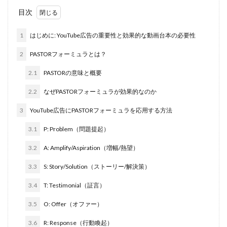
目次
1
はじめに: YouTube広告の重要性と効果的な動画台本の必要性
2
PASTORフォーミュラとは？
2.1
PASTORの意味と概要
2.2
なぜPASTORフォーミュラが効果的なのか
3
YouTube広告にPASTORフォーミュラを応用する方法
3.1
P: Problem（問題提起）
3.2
A: Amplify/Aspiration（増幅/熱望）
3.3
S: Story/Solution（ストーリー/解決策）
3.4
T: Testimonial（証言）
3.5
O: Offer（オファー）
3.6
R: Response（行動喚起）