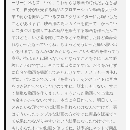
ーリー）私も昔、いや、これからは動画の時代だよなと思
って、自分が販売する商品のプロモーション動画を大手企
業の何かを撮影しているプロのクリエイターにお願いした
ことがあります。映画用の高いカメラを使って、かっこい
いスタジオを借りて私の商品を販売する動画を作ったんで
すけども、いざ蓋を開けてみると全然期待したほど商品売
れなかったなっていうね。ちょっとそういった痛い思い出
があります。なんかCMみたいなかっこいい動画を作っても
商品が売れるとは限らないんだなってことを身にしみて経
験したわけですよ。そこで私は次にですね、お金をかけず
に自分で動画を撮影してみたわけです。カメラも一切使わ
ずに、パソコンでスライドを作って、そのスライドに音声
を吹き込むっていうだけのですね。顔出しもしない、すご
く簡単な動画を作りました。そういった動画って当然ね、
お金もかからないですし、本当に今日作って、明日リリー
スみたいな形ですぐに動画を作れるわけなんですけど、実
はそういったシンプルな動画の方がすぐに商品を販売でき
て成果につながりやすいという結果になったわけですよ。
もしあなたもその動画を使ってね、効率的にネットで商品