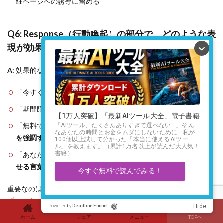
細ページへの誘導に留める
Q6: Response（行動喚起）の部分で、どのような表
現が効果的ですか？
A:
効果的な行動喚起の表現には以下のようなものがあります：
「今すぐクリック」「詳細を確認」など、
明確で簡潔な指示
「期間限定」「先着〇名様」など、
緊急性を感じさせる言葉
「無料でダウンロード」「今だけの特別価格」など、
メリット
を強調する表現
「あなたの成功への第一歩」など、
ポジティブな未来を想起さ
せる言葉
重要なのは、視聴者に
次の行動を明確に示す
ことです。迷わせ
ず、スムーズに次のステップへ導くよう心がけてください。
ホーム
シェア
メニュー
TOPへ
これらの質問と回答を参考に、あなたの状況に合わせてPASTOR