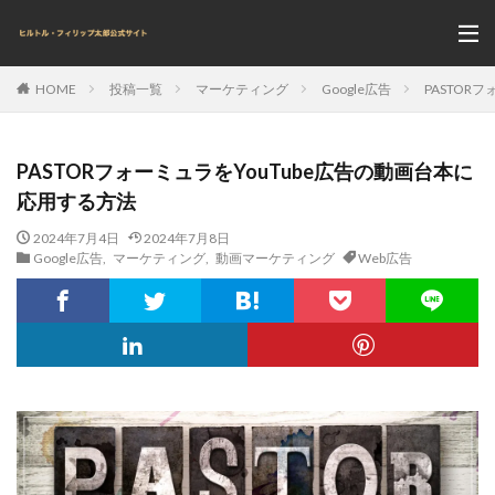
投稿一覧
マーケティング
Google広告
PASTOR
HOME
PASTORフォーミュラをYouTube広告の動画台本に
応用する方法
2024年7月4日
2024年7月8日
Google広告
,
マーケティング
,
動画マーケティング
Web広告