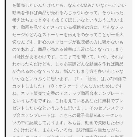
を販売したいんだけれども、なんかCMみたいなかっこいい
動画を作れば商品が売れるんじゃないかって。そういった
考えはちょっと今すぐ捨ててほしいなというふうに思いま
す。動画を見てくださっている視聴者の方に、どんなメッ
セージやどんなストーリーを伝えるのかってことが一番大
切なんです。肝心のメッセージが視聴者の方に響かないも
のであれば、商品が売れる確率は非常に低くなってしまう
可能性があるわけです。ここまでを聞いて、いや、それは
わかったんだけども、じゃあ実際どんな動画を作れば商品
が売れるのかな？ってね。悩んでしまう方も多いんじゃな
いかなというふうに思います。（T：「証言」は尺の関係で
カットしました）（O：オファー）そんな方のためにです
ね、ネット販売で定番の７ステップ動画台本テンプレート
というものをですね、これを見ているあなたに無料でプレ
ゼントしたいなというふうに思います。そのセブンステッ
プ台本テンプレートは、こちらの電子書籍VSLシークレッ
ツの中に記載しております。私も昔、動画で失敗したわけ
ですけれども、まあいろいろね、試行錯誤を重ねながら、