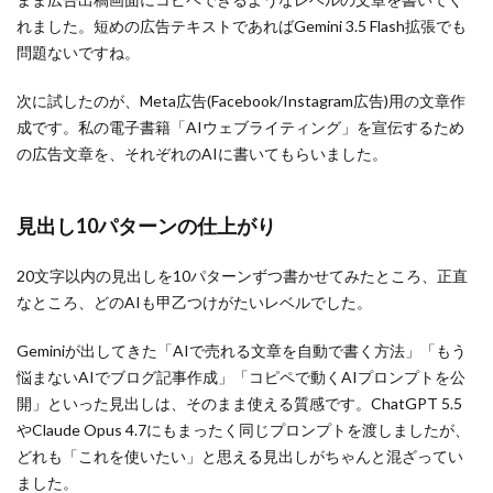
れました。短めの広告テキストであればGemini 3.5 Flash拡張でも
問題ないですね。
次に試したのが、Meta広告(Facebook/Instagram広告)用の文章作
成です。私の電子書籍「AIウェブライティング」を宣伝するため
の広告文章を、それぞれのAIに書いてもらいました。
見出し10パターンの仕上がり
20文字以内の見出しを10パターンずつ書かせてみたところ、正直
なところ、どのAIも甲乙つけがたいレベルでした。
Geminiが出してきた「AIで売れる文章を自動で書く方法」「もう
悩まないAIでブログ記事作成」「コピペで動くAIプロンプトを公
開」といった見出しは、そのまま使える質感です。ChatGPT 5.5
やClaude Opus 4.7にもまったく同じプロンプトを渡しましたが、
どれも「これを使いたい」と思える見出しがちゃんと混ざってい
ました。