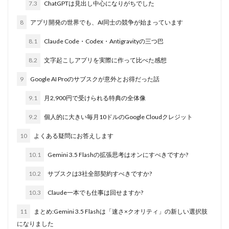
7.3
ChatGPTは見出し中心になりがちでした
8
アプリ開発の世界でも、AI同士の競争が始まっています
8.1
Claude Code・Codex・Antigravityの三つ巴
8.2
文字起こしアプリを実際に作って比べた感想
9
Google AI Proのサブスクが意外とお得だった話
9.1
月2,900円で受けられる特典の全体像
9.2
個人的に大きい毎月10ドルのGoogle Cloudクレジット
10
よくある疑問にお答えします
10.1
Gemini 3.5 Flashの拡張思考はオンにすべきですか?
10.2
サブスクは3社全部契約すべきですか?
10.3
Claude一本でも仕事は回せますか?
11
まとめ:Gemini 3.5 Flashは「速さ×クオリティ」の新しい選択肢
になりました