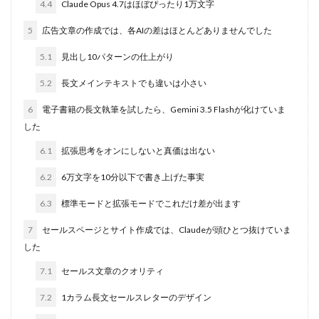
4.4
Claude Opus 4.7はほぼぴったり1万文字
5
広告文章の作成では、各AIの差はほとんどありませんでした
5.1
見出し10パターンの仕上がり
5.2
長文メインテキストでも違いは小さい
6
電子書籍の長文執筆を試したら、Gemini 3.5 Flashが化けていま
した
6.1
拡張思考をオンにしないと真価は出ない
6.2
6万文字を10分以下で書き上げた事実
6.3
標準モードと拡張モードでこれだけ差が出ます
7
セールスページとサイト作成では、Claudeが頭ひとつ抜けていま
した
7.1
セールス文章のクオリティ
7.2
1カラム長文セールスレターのデザイン