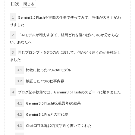
目次
1
Gemini 3.5 Flashを実際の仕事で使ってみて、評価が大きく変わ
りました
2
「AIモデルが増えすぎて、結局どれを選べばいいのか分からな
い」あなたへ
3
同じプロンプトを3つのAIに渡して、何がどう違うのかを検証し
ました
3.1
比較に使った3つのAIモデル
3.2
検証した5つの仕事内容
4
ブログ記事執筆では、Gemini 3.5 Flashのスピードに驚きました
4.1
Gemini 3.5 Flash(拡張思考)の結果
4.2
Gemini 3.1 Proとの世代差
4.3
ChatGPT 5.5は2万文字近く書いてくれた