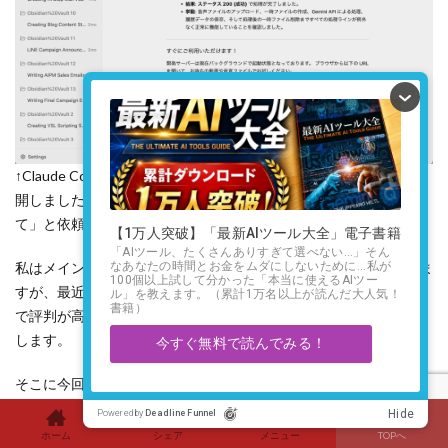
↑Claude CodeやCodexに対応すべく、GoogleはAntigravity 2を公
開しました。私のような非エンジニアでも「こんなアプリを作っ
て」と依頼すれば、プログラムを開発することが可能です。
私はメインでClaude Code(Anthropicの開発用ツール)を使っていま
すが、最近はOpenAIのCodex（コーデックス）もエンジニアの間
で評判が高く、「Claudeよりこっちの方がいい」という声も耳に
します。
そこに今回、Googleが
Antigravity 2
（アンチグラビティー2）と
いう新しいバージョンを投入してきました。以前のAntigravityは
VS Codeの改良版でしたが、今回はClaude CodeやCodexと同じよ
ホーム
シェア
メニュー
TOPへ