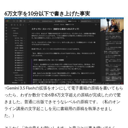
6万文字を10分以下で書き上げた事実
↑Gemini 3.5 Flashの拡張をオンにして電子書籍の原稿を書いてもら
ったら、わずか数分で全6章6万文字超えの原稿が完成したので驚
きました。普通に出版できそうなレベルの原稿です。（私のオン
ライン講座の文字起こしを元に書籍用の原稿を執筆させまし
た。）
そこから「次の章をお願いします」と章ごとに書き継いでもら