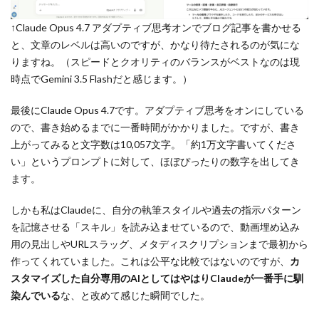
↑Claude Opus 4.7 アダプティブ思考オンでブログ記事を書かせる
と、文章のレベルは高いのですが、かなり待たされるのが気にな
りますね。（スピードとクオリティのバランスがベストなのは現
時点でGemini 3.5 Flashだと感じます。）
最後にClaude Opus 4.7です。アダプティブ思考をオンにしている
ので、書き始めるまでに一番時間がかかりました。ですが、書き
上がってみると文字数は10,057文字。「約1万文字書いてくださ
い」というプロンプトに対して、ほぼぴったりの数字を出してき
ます。
しかも私はClaudeに、自分の執筆スタイルや過去の指示パターン
を記憶させる「スキル」を読み込ませているので、動画埋め込み
用の見出しやURLスラッグ、メタディスクリプションまで最初から
作ってくれていました。これは公平な比較ではないのですが、
カ
スタマイズした自分専用のAIとしてはやはりClaudeが一番手に馴
染んでいる
な、と改めて感じた瞬間でした。