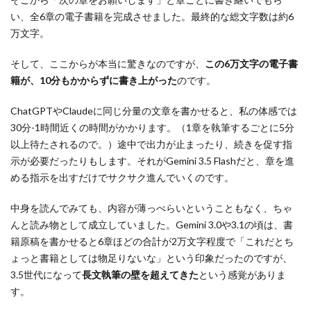
い、全6章の電子書籍を完成させました。最終的な総文字数は約6
万文字。
そして、ここからが本当に驚きなのですが、
この6万文字の電子書
籍が、10分もかからずに書き上がった
のです。
ChatGPTやClaudeに同じ分量の文章を書かせると、私の体感では
30分-1時間近くの時間がかかります。（1章を執筆するごとに5分
以上待たされるので。）途中で出力が止まったり、続きを促す指
示が必要だったりもします。それがGemini 3.5 Flashだと、章を進
める指示を出すだけでサクサク進んでいくのです。
中身を読んでみても、内容が薄っぺらいということもなく、ちゃ
んと読み物として成立していました。Gemini 3.0や3.1の頃は、書
籍原稿を書かせると6章ほどの合計が2万文字程度で「これだとち
ょっと書籍としては物足りないな」という印象だったのですが、
3.5世代になって
長文執筆の壁を超えてきた
という感覚がありま
す。