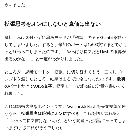
らいました。
拡張思考をオンにしないと真価は出ない
最初、私は気付かずに思考モードが「標準」のままGeminiを動か
してしまいました。すると、最初のパートは1,600文字ほどでさら
っと終わってしまったのです。「やっぱり長文だとFlashの限界が
出るのかな……」と一度がっかりしました。
ところが、思考モードを「拡張」に切り替えてもう一度同じプロ
ンプトを渡したところ、結果はまるで別物になったのです。
最初
のパートだけで9,456文字
。標準モードの約6倍の分量を書いてく
れました。
これは結構大事なポイントです。Gemini 3.5 Flashを長文執筆で使
うなら、
拡張思考は絶対にオンにすべき
。これを切り忘れると、
「Flashって長文書けないんだ」という間違った結論に至ってしま
います(まさに私がそうでした)。