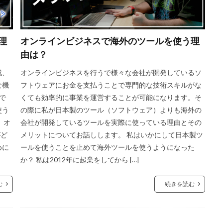
理
オンラインビジネスで海外のツールを使う理
由は？
成、
オンラインビジネスを行うで様々な会社が開発しているソ
な機
フトウェアにお金を支払うことで専門的な技術スキルがな
で
くても効率的に事業を運営することが可能になります。そ
使う
の際に私が日本製のツール（ソフトウェア）よりも海外の
 オ
会社が開発しているツールを実際に使っている理由とその
がど
メリットについてお話しします。 私はいかにして日本製ツ
めに
ールを使うことを止めて海外ツールを使うようになった
か？ 私は2012年に起業をしてから […]
む
続きを読む