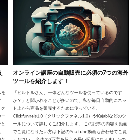
え
オンライン講座の自動販売に必須の7つの海外
ツールを紹介します！
ムを
「ヒルトルさん、一体どんなツールを使っているのです
す
か？」と聞かれることが多いので、私が毎日自動的にネッ
うク
ト上から商品を販売するために使っている、
カー
Clickfunnels1.0（クリックファネル1.0）やKajabiなどのツ
済と
ールについて詳しくご紹介します。 この記事の内容を動画
ん
でご覧になりたい方は下記のYouTube動画も合わせてご覧
知名
ください。 全体で2万字を超える長い記事になりましたの