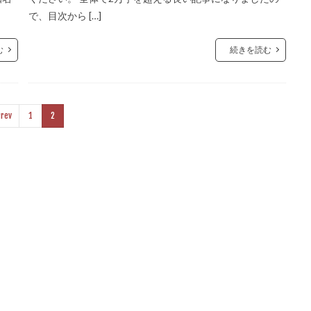
で、目次から […]
む
続きを読む
rev
1
2