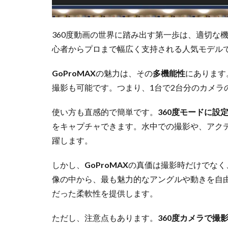
360度動画の世界に踏み出す第一歩は、適切な
心者からプロまで幅広く支持される人気モデル
GoProMAX
の魅力は、その
多機能性
にあります
撮影も可能です。つまり、1台で2台分のカメラ
使い方も直感的で簡単です。
360度モードに設
をキャプチャできます。水中での撮影や、アク
躍します。
しかし、
GoProMAX
の真価は撮影時だけでなく
像の中から、最も魅力的なアングルや動きを自
だった柔軟性を提供します。
ただし、注意点もあります。
360度カメラで撮