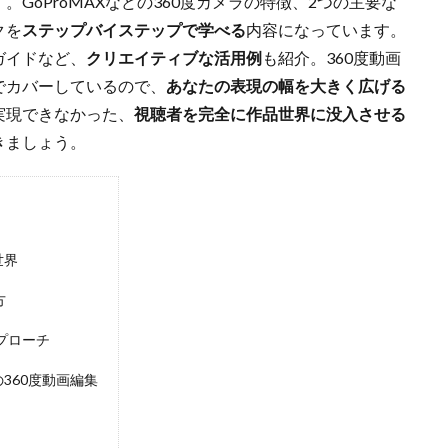
。GoProMAXなどの360度カメラの特徴、2つの主要な
クを
ステップバイステップで学べる
内容になっています。
ガイドなど、
クリエイティブな活用例
も紹介。360度動画
でカバーしているので、
あなたの表現の幅を大きく広げる
実現できなかった、
視聴者を完全に作品世界に没入させる
きましょう。
世界
方
アプローチ
での360度動画編集