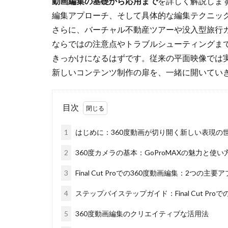
動画編集の基礎から応用まで
を詳しく解説します
編集アプローチ、そして具体的な編集テクニッ
さらに、バーチャル不動産ツアーや没入型旅行
ならではの注意点やトラブルシューティングま
きっかけになるはずです。従来の平面映像では
新しいコンテンツ制作の扉を、一緒に開いてい
目次
1
はじめに：360度動画が切り開く新しい表現の
2
360度カメラの基本：GoProMAXの魅力と使い
3
Final Cut Proでの360度動画編集：2つの主要
4
ステップバイステップガイド：Final Cut Pro
5
360度動画編集のクリエイティブな活用法