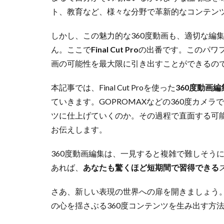
ト、教育など、様々な分野で革新的なコンテン
しかし、この魅力的な360度動画も、適切な編
ん。ここで
Final Cut Pro
の出番です。このパワフ
画の可能性を最大限に引き出すことができるの
本記事では、Final Cut Proを使った
360度動画
ていきます。GOPROMAXなどの360度カメ
ツに仕上げていくのか。その過程で直面する可
お伝えします。
360度動画編集は、一見すると複雑で難しそう
あれば、
あなたも驚くほど短期間で習得できる
さあ、新しい表現の世界への扉を開きましょう
の心を揺さぶる360度コンテンツを生み出す方