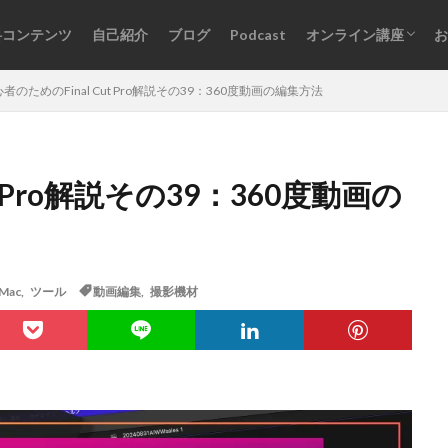
料コンテンツ
自己紹介
ブログ
Podcast
オンライン講座
お
オンライン講座一覧
ログインはこちら
者のためのFinal Cut Pro解説その39：360度動画の編集方法
t Pro解説その39：360度動画の
Mac
,
ツール
動画編集
,
撮影機材