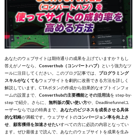
あなたのウェブサイトは期待通りの成果を上げていますか？もし
答えがノーなら、
Converthub（コンバートハブ）
という強力なツ
ールに注目してください。このブログ記事では、
プログラミング
スキルがなくても
ウェブサイトを劇的に改善できる方法を詳しく
解説しています。CTAボタンの作成から効果的なオプトインフォ
ームの設置まで、
Converthubの主要機能とその活用法
を step-by-
step で紹介。さらに、
無料版の賢い使い方
や、Deadlinefunnelユ
ーザーならではの特典まで、
あなたのビジネスを成長させる具体
的な戦略
が満載です。ウェブサイトの
コンバージョン率を向上さ
せ
、
顧客獲得を加速させたい
すべての方に必読の内容となってい
ます。ぜひ最後まで読んで、あなたのウェブサイトを成果を生み