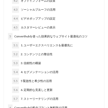
4.2
オプトインフォームの設置
4.3
ソーシャルプルーフの活用
4.4
ビデオポップアップの設定
4.5
カスタマーレビューの表示
5
Converthubを使った効果的なウェブサイト最適化のコツ
5.1
1. ユーザーエクスペリエンスを最優先に
5.2
2. コンテンツとの整合性
5.3
3. 信頼性の構築
5.4
4. セグメンテーションの活用
5.5
5 緊急性と希少性の活用
5.6
6. 定期的な見直しと更新
5.7
7. ストーリーテリングの活用
6
Converthubの料金プランと無料版の活用