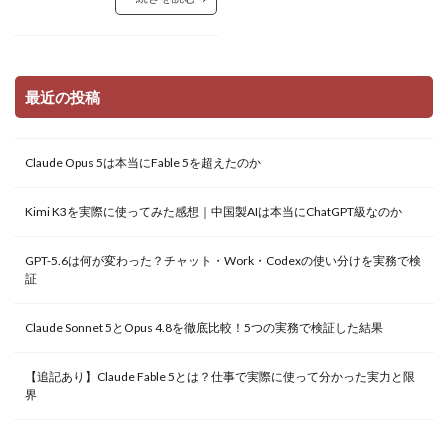
最近の投稿
Claude Opus 5は本当にFable 5を超えたのか
Kimi K3を実際に使ってみた感想｜中国製AIは本当にChatGPT級なのか
GPT-5.6は何が変わった？チャット・Work・Codexの使い分けを実務で検
証
Claude Sonnet 5とOpus 4.8を徹底比較！5つの実務で検証した結果
【追記あり】Claude Fable 5とは？仕事で実際に使って分かった実力と限
界