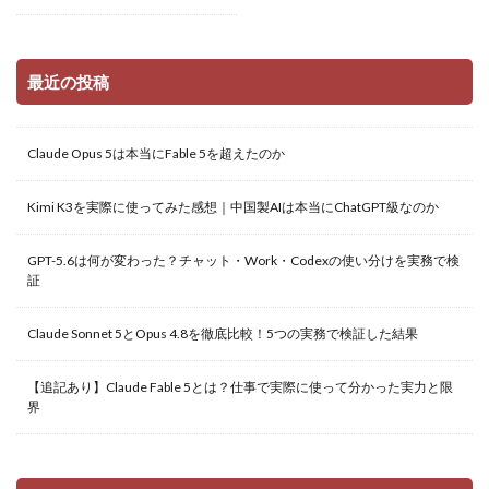
最近の投稿
Claude Opus 5は本当にFable 5を超えたのか
Kimi K3を実際に使ってみた感想｜中国製AIは本当にChatGPT級なのか
GPT-5.6は何が変わった？チャット・Work・Codexの使い分けを実務で検
証
Claude Sonnet 5とOpus 4.8を徹底比較！5つの実務で検証した結果
【追記あり】Claude Fable 5とは？仕事で実際に使って分かった実力と限
界