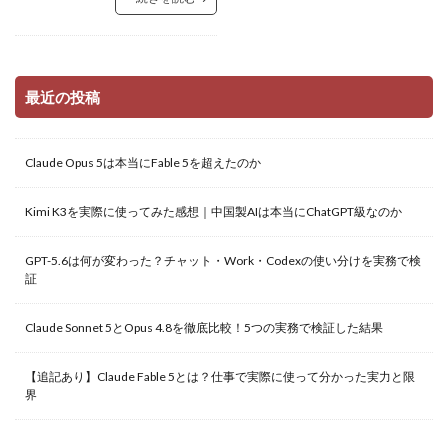
最近の投稿
Claude Opus 5は本当にFable 5を超えたのか
Kimi K3を実際に使ってみた感想｜中国製AIは本当にChatGPT級なのか
GPT-5.6は何が変わった？チャット・Work・Codexの使い分けを実務で検
証
Claude Sonnet 5とOpus 4.8を徹底比較！5つの実務で検証した結果
【追記あり】Claude Fable 5とは？仕事で実際に使って分かった実力と限
界