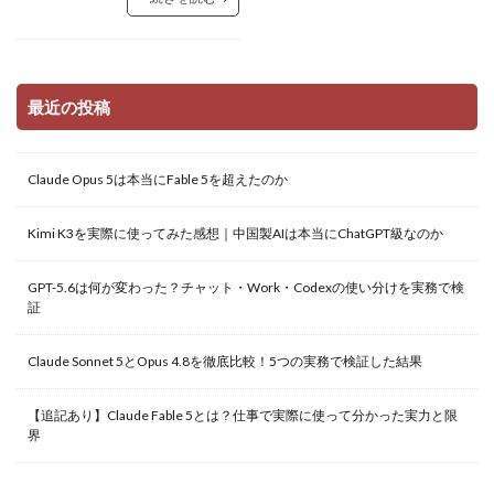
最近の投稿
Claude Opus 5は本当にFable 5を超えたのか
Kimi K3を実際に使ってみた感想｜中国製AIは本当にChatGPT級なのか
GPT-5.6は何が変わった？チャット・Work・Codexの使い分けを実務で検
証
Claude Sonnet 5とOpus 4.8を徹底比較！5つの実務で検証した結果
【追記あり】Claude Fable 5とは？仕事で実際に使って分かった実力と限
界