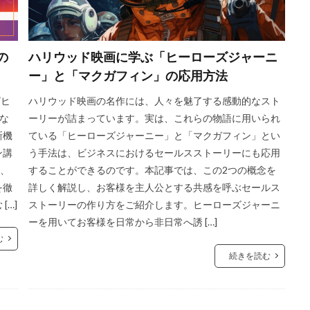
の
ハリウッド映画に学ぶ「ヒーローズジャーニ
ー」と「マクガフィン」の応用方法
ビヒ
ハリウッド映画の名作には、人々を魅了する感動的なスト
能な
ーリーが詰まっています。実は、これらの物語に用いられ
新機
ている「ヒーローズジャーニー」と「マクガフィン」とい
ン講
う手法は、ビジネスにおけるセールスストーリーにも応用
点、
することができるのです。本記事では、この2つの概念を
を徹
詳しく解説し、お客様を主人公とする共感を呼ぶセールス
…]
ストーリーの作り方をご紹介します。ヒーローズジャーニ
ーを用いてお客様を日常から非日常へ誘 […]
む
続きを読む