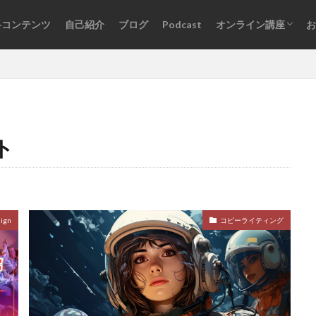
料コンテンツ
自己紹介
ブログ
Podcast
オンライン講座
お
オンライン講座一覧
ログインはこちら
ト
ign
コピーライティング