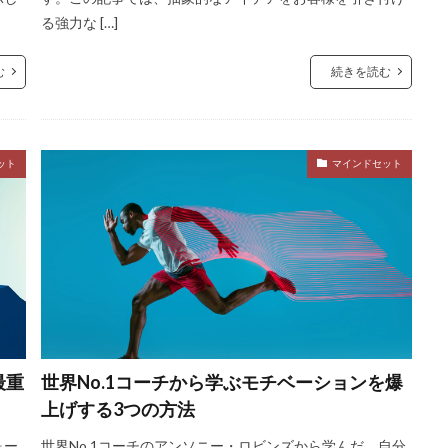
る強力な […]
む
続きを読む
ット
マインドセット
最重
世界No.1コーチから学ぶモチベーションを爆
上げする3つの方法
ォー
世界No.1コーチのアンソニー・ロビンズから学んだ、自分