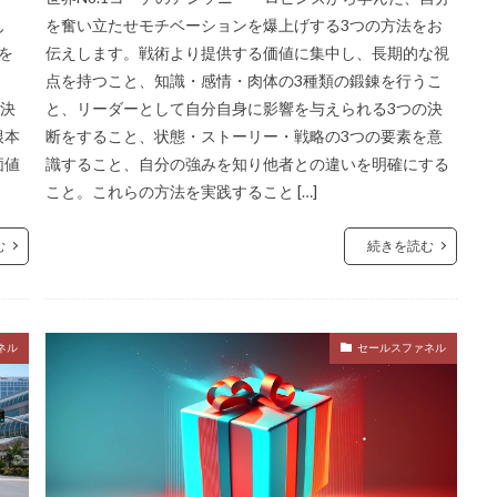
ん
を奮い立たせモチベーションを爆上げする3つの方法をお
を
伝えします。戦術より提供する価値に集中し、長期的な視
」
点を持つこと、知識・感情・肉体の3種類の鍛錬を行うこ
を決
と、リーダーとして自分自身に影響を与えられる3つの決
根本
断をすること、状態・ストーリー・戦略の3つの要素を意
価値
識すること、自分の強みを知り他者との違いを明確にする
こと。これらの方法を実践すること […]
む
続きを読む
ネル
セールスファネル