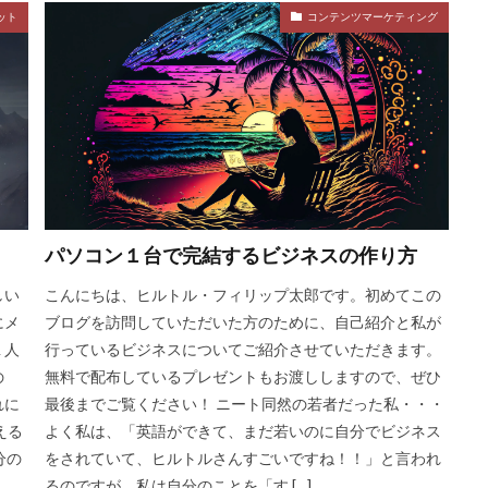
ット
コンテンツマーケティング
パソコン１台で完結するビジネスの作り方
しい
こんにちは、ヒルトル・フィリップ太郎です。初めてこの
にメ
ブログを訪問していただいた方のために、自己紹介と私が
１人
行っているビジネスについてご紹介させていただきます。
の
無料で配布しているプレゼントもお渡ししますので、ぜひ
れに
最後までご覧ください！ ニート同然の若者だった私・・・
える
よく私は、「英語ができて、まだ若いのに自分でビジネス
分の
をされていて、ヒルトルさんすごいですね！！」と言われ
るのですが、私は自分のことを「す […]