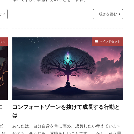
む
続きを読む
nels
マインドセット
に
コンフォートゾーンを抜けて成長する行動と
は
5
あなたは、自分自身を常に高め、成長したい考えています
んだ
か？もしそうなら、素晴らしいことです。しかし、そう思