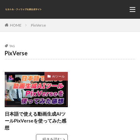
PixVerse
HOME
TAG
PixVerse
AIツール
日本語で使える動画生成AIツ
ールPixVerseを使ってみた感
想
続きを読む