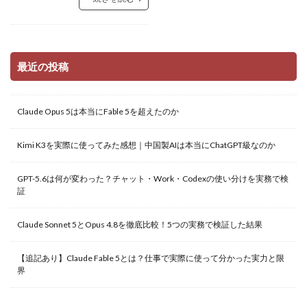
最近の投稿
Claude Opus 5は本当にFable 5を超えたのか
Kimi K3を実際に使ってみた感想｜中国製AIは本当にChatGPT級なのか
GPT-5.6は何が変わった？チャット・Work・Codexの使い分けを実務で検
証
Claude Sonnet 5とOpus 4.8を徹底比較！5つの実務で検証した結果
【追記あり】Claude Fable 5とは？仕事で実際に使って分かった実力と限
界