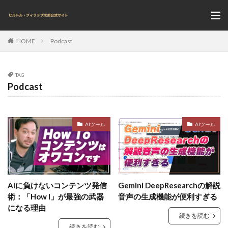
Podcast
HOME
TAG
Podcast
AIツール
AIツール
AIに負けないコンテンツ発信
Gemini DeepResearchの解説
術：「How I」が最強の武器
音声の生成機能が便利すぎる
になる理由
続きを読む
続きを読む