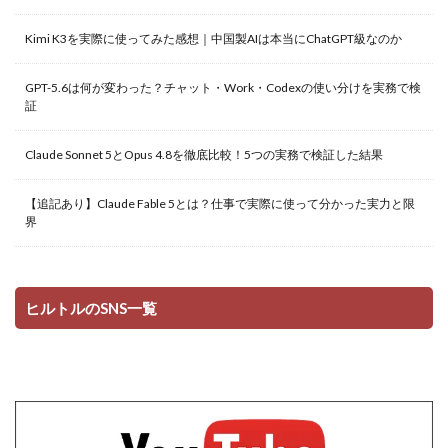
Kimi K3を実際に使ってみた感想｜中国製AIは本当にChatGPT級なのか
GPT-5.6は何が変わった？チャット・Work・Codexの使い分けを実務で検
証
Claude Sonnet 5とOpus 4.8を徹底比較！5つの実務で検証した結果
【追記あり】Claude Fable 5とは？仕事で実際に使って分かった実力と限
界
ヒルトルのSNS一覧