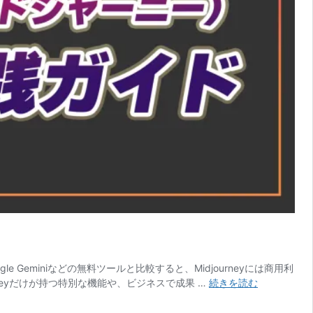
 Geminiなどの無料ツールと比較すると、Midjourneyには商用利
初
neyだけが持つ特別な機能や、ビジネスで成果 …
続きを読む
心
者