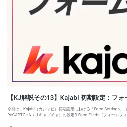
【KJ解説その13】Kajabi 初期設定：
今回は、Kajabi（カジャビ）初期設定における「Form Setting
ReCAPTCHA（リキャプチャ）の設定3 Form Fileds（