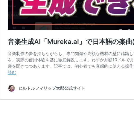
音楽生成AI「Mureka.ai」で日本語の
音楽制作の夢を持ちながらも、専門知識や高額な機材の壁に躊躇してい
を、実際の使用体験を基に徹底解説します。わずか月額10ドルで月
扉を開きつつあります。記事では、初心者でも直感的に使える操作
音
読む
楽
生
ヒルトルフィリップ太郎公式サイト
成
AI「Mureka.ai」
で
日
本
語
の