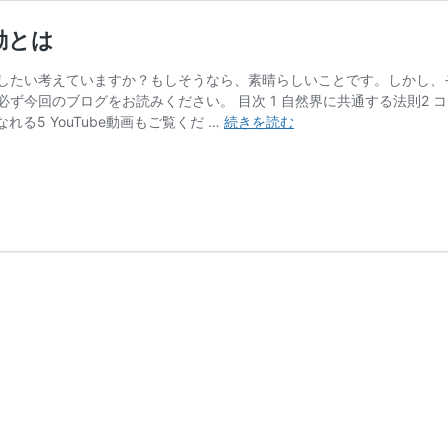
動とは
したい考えていますか？もしそうなら、素晴らしいことです。しかし、
ず今回のブログをお読みください。 目次 1 自然界に共通する法則2 
コ
る5 YouTube動画もご覧くだ …
続きを読む
ン
フ
ォ
ー
ト
ゾ
ー
ン
を
抜
け
て
成
長
す