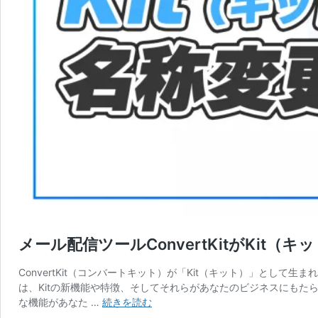
メール配信ツールConvertKitがKit
ConvertKit（コンバートキット）が「Kit（キット）」と
は、Kitの新機能や特徴、そしてそれらがあなたのビジネスにもた
メ
な機能があなた …
続きを読む
ー